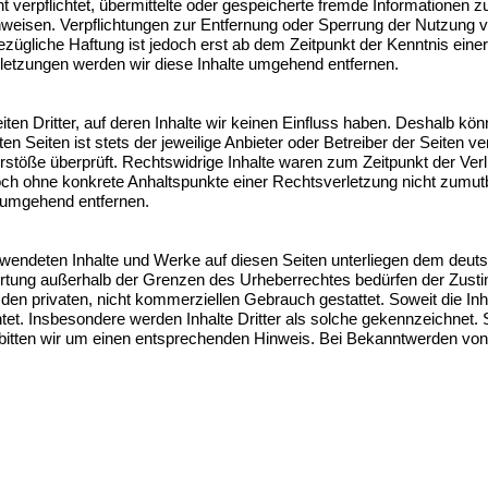
ht verpflichtet, übermittelte oder gespeicherte fremde Information
 hinweisen. Verpflichtungen zur Entfernung oder Sperrung der Nutzung
ezügliche Haftung ist jedoch erst ab dem Zeitpunkt der Kenntnis eine
tzungen werden wir diese Inhalte umgehend entfernen.
en Dritter, auf deren Inhalte wir keinen Einfluss haben. Deshalb kön
n Seiten ist stets der jeweilige Anbieter oder Betreiber der Seiten v
rstöße überprüft. Rechtswidrige Inhalte waren zum Zeitpunkt der Ver
 jedoch ohne konkrete Anhaltspunkte einer Rechtsverletzung nicht zum
 umgehend entfernen.
erwendeten Inhalte und Werke auf diesen Seiten unterliegen dem deuts
ertung außerhalb der Grenzen des Urheberrechtes bedürfen der Zusti
en privaten, nicht kommerziellen Gebrauch gestattet. Soweit die Inhal
et. Insbesondere werden Inhalte Dritter als solche gekennzeichnet. S
itten wir um einen entsprechenden Hinweis. Bei Bekanntwerden von 